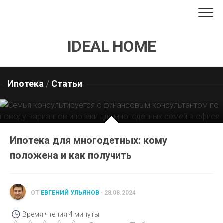
Перейти
к
содержанию
IDEAL HOME
Ипотека
/
Статьи
Ипотека для многодетных: кому
положена и как получить
ОТ
ЕВГЕНИЙ УЛЬЯНОВ
· 28.08.2024
Время чтения
4 минуты