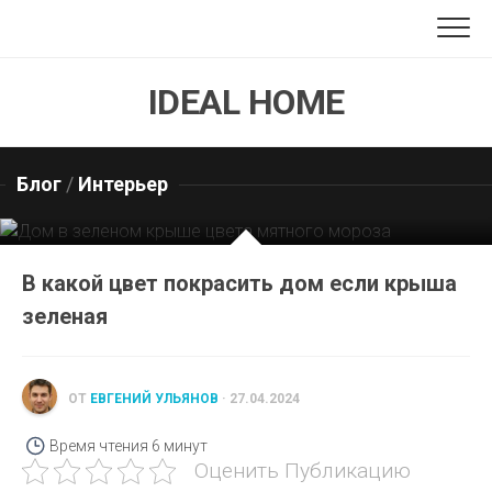
Перейти
к
содержанию
IDEAL HOME
Блог
/
Интерьер
В какой цвет покрасить дом если крыша
зеленая
ОТ
ЕВГЕНИЙ УЛЬЯНОВ
· 27.04.2024
Время чтения
6 минут
Оценить Публикацию