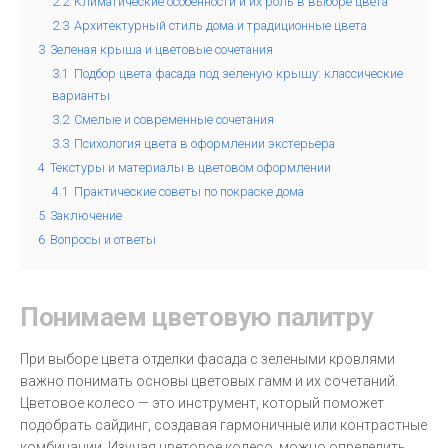
2.2
Климатические особенности и их роль в выборе цвета
2.3
Архитектурный стиль дома и традиционные цвета
3
Зеленая крыша и цветовые сочетания
3.1
Подбор цвета фасада под зеленую крышу: классические
варианты
3.2
Смелые и современные сочетания
3.3
Психология цвета в оформлении экстерьера
4
Текстуры и материалы в цветовом оформлении
4.1
Практические советы по покраске дома
5
Заключение
6
Вопросы и ответы
Понимаем цветовую палитру
При выборе цвета отделки фасада с зелеными кровлями
важно понимать основы цветовых гамм и их сочетаний.
Цветовое колесо — это инструмент, который поможет
подобрать сайдинг, создавая гармоничные или контрастные
комбинации. Изучая цветовое колесо, можно определить,