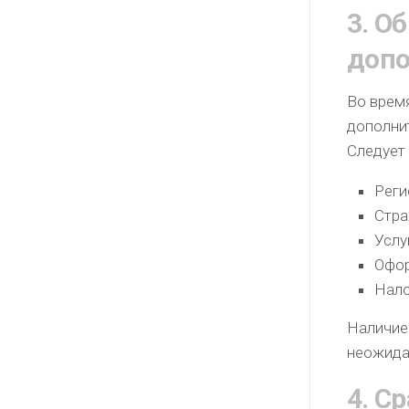
3. О
допо
Во врем
дополни
Следует 
Реги
Стра
Услу
Офор
Нало
Наличие
неожида
4. С