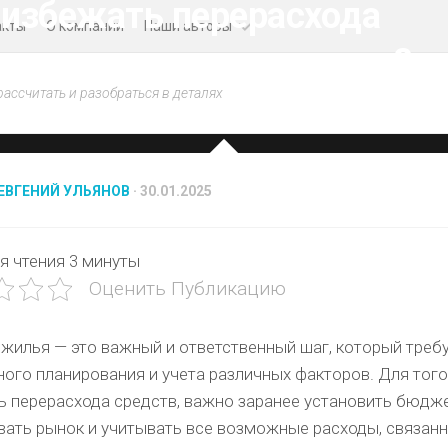
 избежать перерасхода
акты
О компании
Наши авторы
дств при покупке жилья?
Даниил
рассчитать и разобраться в деталях
Синицын
Анастасия
Петрова
ЕВГЕНИЙ УЛЬЯНОВ
· 30.01.2025
Евгений
Ульянов
я чтения
3 минуты
Оценить Публикацию
жилья — это важный и ответственный шаг, который треб
ого планирования и учета различных факторов. Для тог
ь перерасхода средств, важно заранее установить бюдже
вать рынок и учитывать все возможные расходы, связанн