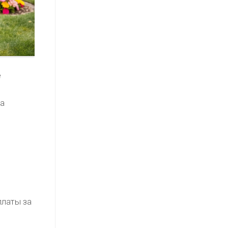
е
на
платы за