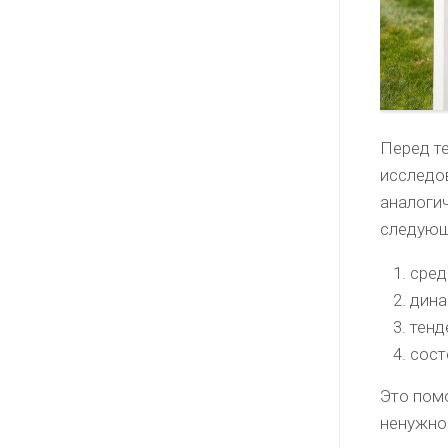
Перед те
исследо
аналоги
следующ
сред
дина
тенд
сост
Это пом
ненужно