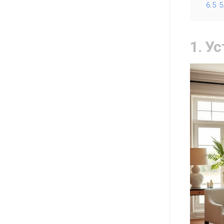
6.5
5
1. У