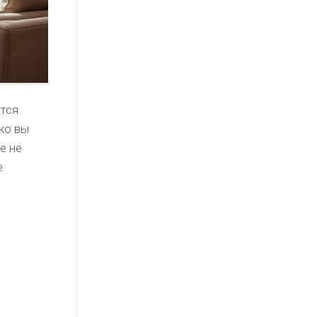
тся
ко вы
е не
е