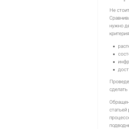
Не стоит
Сравнива
нужно де
критерия
расп
сост
инфр
дост
Проведе
сделать
Обращен
статьей
процесс
подводны