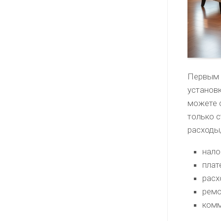
Первым 
установ
можете с
только 
расходы,
нало
плат
расх
ремо
комм