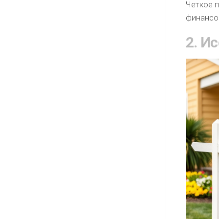
Четкое 
финансо
2. И