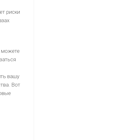
ет риски
азах
ы можете
ваться
ить вашу
тва. Вот
совые