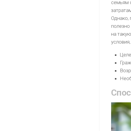
семьям 
затрата
Однако, 
полезно
на таку
условия,
Целе
Граж
Возр
Необ
Спос