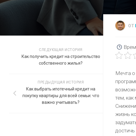
ОТ
Врем
СЛЕДУЮЩАЯ ИСТОРИЯ
Как получить кредит на строительство
собственного жилья?
Мечта о
програм
ПРЕДЫДУЩАЯ ИСТОРИЯ
Как выбрать ипотечный кредит на
возможн
покупку квартиры для всей семьи: что
тем, как
важно учитывать?
Снижение
жизнь ко
задумать
достичь 