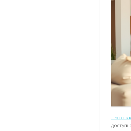
Льготна
доступн