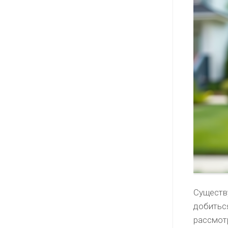
Существ
добиться
рассмот