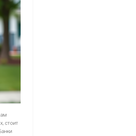
вам
х, стоит
Банки