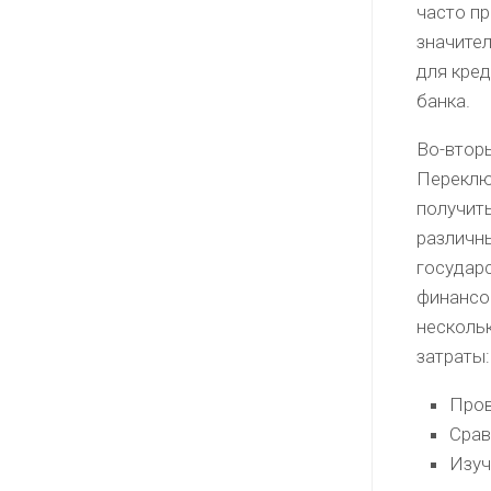
часто пр
значител
для кре
банка.
Во-втор
Переклю
получит
различн
государ
финансо
несколь
затраты:
Пров
Срав
Изуч