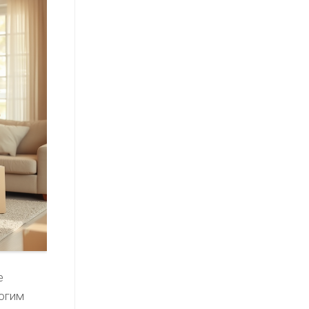
е
ногим