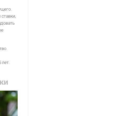
ущего.
 ставки,
ндовать
ые
.
тво.
 лет.
ки