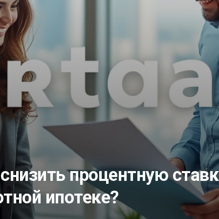
 снизить процентную ставк
отной ипотеке?