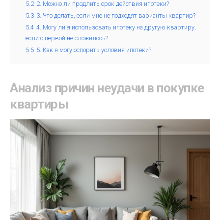
5.2
2. Можно ли продлить срок действия ипотеки?
5.3
3. Что делать, если мне не подходят варианты квартир?
5.4
4. Могу ли я использовать ипотеку на другую квартиру,
если с первой не сложилось?
5.5
5. Как я могу оспорить условия ипотеки?
Анализ причин неудачи в покупке
квартиры