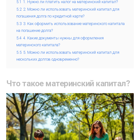
5.1
1. Нужно ли платить налог на материнский капитал?
5.2
2. Можно ли использовать материнский капитал для
погашения долга по кредитной карте?
5.3
3. Как оформить использование материнского капитала
на погашение долга?
5.4
4. Какие документы нужны для оформления
материнского капитала?
5.5
5. Можно ли использовать материнский капитал для
нескольких долгов одновременно?
Что такое материнский капитал?