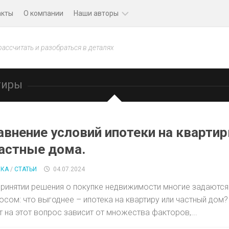
акты
О компании
Наши авторы
Даниил
рассчитать и разобраться в деталях
Синицын
Анастасия
тиры
Петрова
Евгений
Ульянов
авнение условий ипотеки на кварти
частные дома.
ЕКА
/
СТАТЬИ
04.07.2024
принятии решения о покупке недвижимости многие задаются
осом: что выгоднее – ипотека на квартиру или частный дом?
т на этот вопрос зависит от множества факторов,...