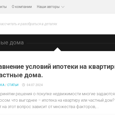
акты
О компании
Наши авторы
Даниил
рассчитать и разобраться в деталях
Синицын
Анастасия
ные дома
Петрова
Евгений
Ульянов
авнение условий ипотеки на кварти
частные дома.
ЕКА
/
СТАТЬИ
04.07.2024
принятии решения о покупке недвижимости многие задаются
осом: что выгоднее – ипотека на квартиру или частный дом?
т на этот вопрос зависит от множества факторов,...