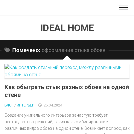
Перейти
к
содержанию
IDEAL HOME
Помечено:
оформление стыка обоев
Как обыграть стык разных обоев на одной
стене
БЛОГ
/
ИНТЕРЬЕР
25.04.2024
Создание уникального интерьера зачастую требует
нестандартных решений, таких как комбинирование
различных видов обоев на одной стене. Возникает вопрос, как