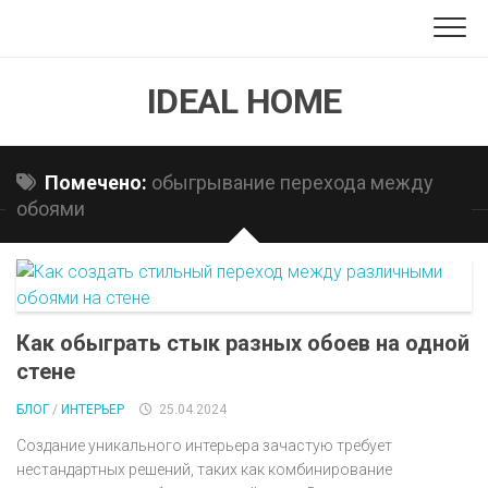
Перейти
к
содержанию
IDEAL HOME
Помечено:
обыгрывание перехода между
обоями
Как обыграть стык разных обоев на одной
стене
БЛОГ
/
ИНТЕРЬЕР
25.04.2024
Создание уникального интерьера зачастую требует
нестандартных решений, таких как комбинирование